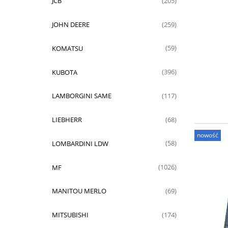
JCB
(205)
JOHN DEERE
(259)
KOMATSU
(59)
KUBOTA
(396)
LAMBORGINI SAME
(117)
LIEBHERR
(68)
nowość
LOMBARDINI LDW
(58)
MF
(1026)
MANITOU MERLO
(69)
MITSUBISHI
(174)