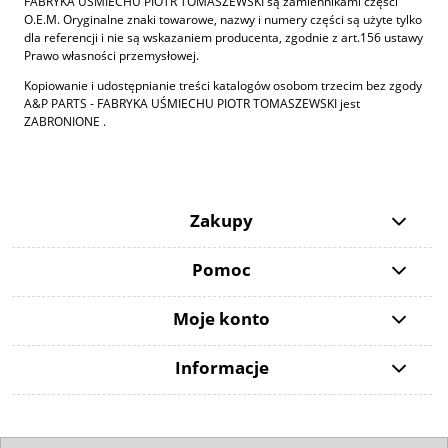
FABRYKA UŚMIECHU PIOTR TOMASZEWSKI są zamiennikami części
O.E.M. Oryginalne znaki towarowe, nazwy i numery części są użyte tylko
dla referencji i nie są wskazaniem producenta, zgodnie z art.156 ustawy
Prawo własności przemysłowej.
Kopiowanie i udostępnianie treści katalogów osobom trzecim bez zgody
A&P PARTS - FABRYKA UŚMIECHU PIOTR TOMASZEWSKI jest
ZABRONIONE .
Zakupy
Pomoc
Moje konto
Informacje