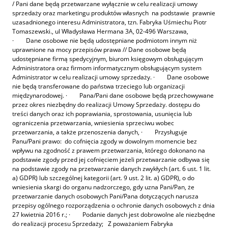
/ Pani dane będą przetwarzane wyłącznie w celu realizacji umowy
sprzedaży oraz marketingu produktów własnych na podstawie prawnie
uzasadnionego interesu Administratora, tzn. Fabryka Uśmiechu Piotr
Tomaszewski., ul Władysława Hermana 3A, 02-496 Warszawa,
· Dane osobowe nie będą udostępniane podmiotom innym niż
uprawnione na mocy przepisów prawa // Dane osobowe będą
udostępniane firmą spedycyjnym, biurom księgowym obsługującym
Administratora oraz firmom informatycznym obsługującym system
Administrator w celu realizacji umowy sprzedaży. · Dane osobowe
nie będą transferowane do państwa trzeciego lub organizacji
międzynarodowej. · Pana/Pani dane osobowe będą przechowywane
przez okres niezbędny do realizacji Umowy Sprzedaży. dostępu do
treści danych oraz ich poprawiania, sprostowania, usunięcia lub
ograniczenia przetwarzania, wniesienia sprzeciwu wobec
przetwarzania, a także przenoszenia danych, · Przysługuje
Panu/Pani prawo: do cofnięcia zgody w dowolnym momencie bez
wpływu na zgodność z prawem przetwarzania, którego dokonano na
podstawie zgody przed jej cofnięciem jeżeli przetwarzanie odbywa się
na podstawie zgody na przetwarzanie danych zwykłych (art. 6 ust. 1 lit.
a) GDPR) lub szczególnej kategorii (art. 9 ust. 2 lit. a) GDPR), o do
wniesienia skargi do organu nadzorczego, gdy uzna Pani/Pan, że
przetwarzanie danych osobowych Pani/Pana dotyczących narusza
przepisy ogólnego rozporządzenia o ochronie danych osobowych z dnia
27 kwietnia 2016 r.; · Podanie danych jest dobrowolne ale niezbędne
do realizacji procesu Sprzedaży; Z poważaniem Fabryka