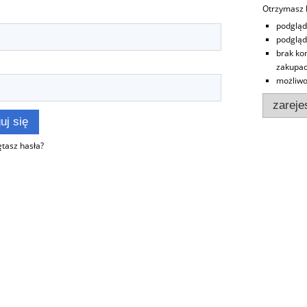
Otrzymasz l
podgląd
podgląd
brak ko
zakupa
możliwo
zarejes
uj się
tasz hasła?