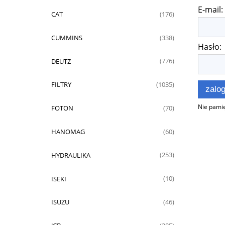
E-mail:
CAT
(176)
CUMMINS
(338)
Hasło:
DEUTZ
(776)
FILTRY
(1035)
zalog
Nie pamię
FOTON
(70)
HANOMAG
(60)
HYDRAULIKA
(253)
ISEKI
(10)
ISUZU
(46)