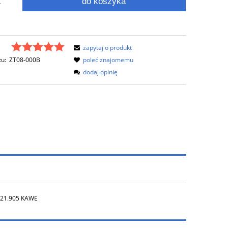
do koszyka
.
zapytaj o produkt
tu:
ZT08-000B
poleć znajomemu
dodaj opinię
021.905 KAWE