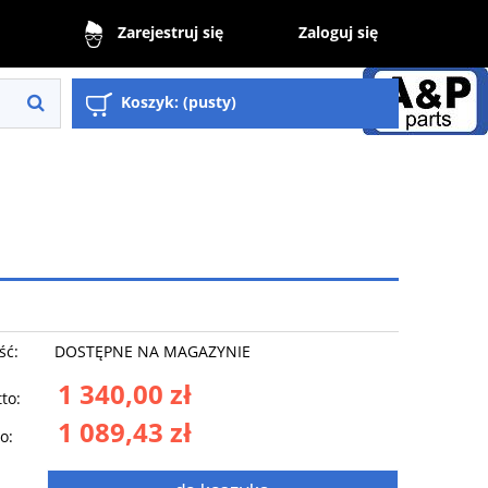
Zaloguj się
Zarejestruj się
Koszyk:
(pusty)
ść:
DOSTĘPNE NA MAGAZYNIE
1 340,00 zł
to:
1 089,43 zł
o: