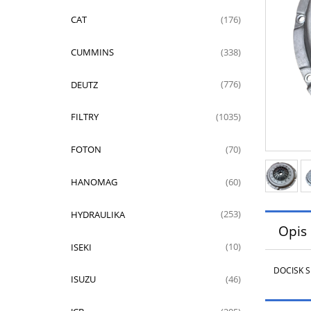
CAT
(176)
CUMMINS
(338)
DEUTZ
(776)
FILTRY
(1035)
FOTON
(70)
HANOMAG
(60)
HYDRAULIKA
(253)
Opis
ISEKI
(10)
DOCISK S
ISUZU
(46)